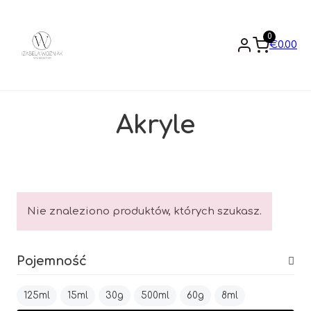
0
€
0.00
Akryle
Nie znaleziono produktów, których szukasz.
Pojemność
125ml
15ml
30g
500ml
60g
8ml