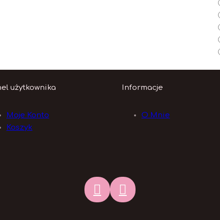
el użytkownika
Informacje
Moje Konto
O Mnie
Koszyk