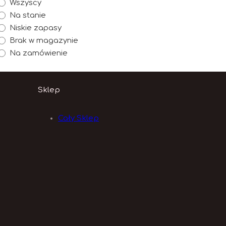
Wszyscy
Na stanie
Niskie zapasy
Brak w magazynie
Na zamówienie
Sklep
Cały Sklep