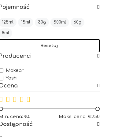
Pojemność
125ml
15ml
30g
500ml
60g
8ml
Resetuj
Producenci
Makear
Yoshi
Ocena
Min. cena: €0
Maks. cena: €250
Dostępność