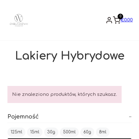
0
€
0.00
Lakiery Hybrydowe
Nie znaleziono produktów, których szukasz.
Pojemność
125ml
15ml
30g
500ml
60g
8ml