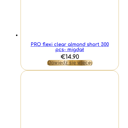
PRO flexi clear almond short 300
pcs- migdał
€
14.90
Dowiedz się więcej