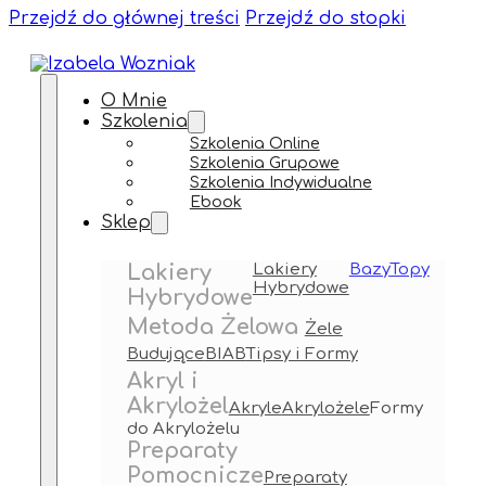
Przejdź do głównej treści
Przejdź do stopki
O Mnie
Szkolenia
Szkolenia Online
Szkolenia Grupowe
Szkolenia Indywidualne
Ebook
Sklep
Lakiery
Lakiery
Bazy
Topy
Hybrydowe
Hybrydowe
Metoda Żelowa
Żele
Budujące
BIAB
Tipsy i Formy
Akryl i
Akrylożel
Akryle
Akrylożele
Formy
do Akrylożelu
Preparaty
Pomocnicze
Preparaty