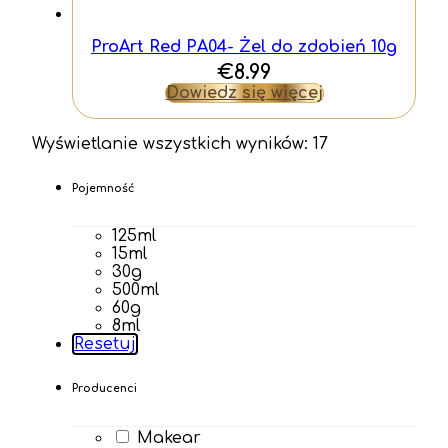
ProArt Red PA04- Żel do zdobień 10g
€
8.99
Dowiedz się więcej
Wyświetlanie wszystkich wyników: 17
Pojemność
125ml
15ml
30g
500ml
60g
8ml
Resetuj
Producenci
Makear