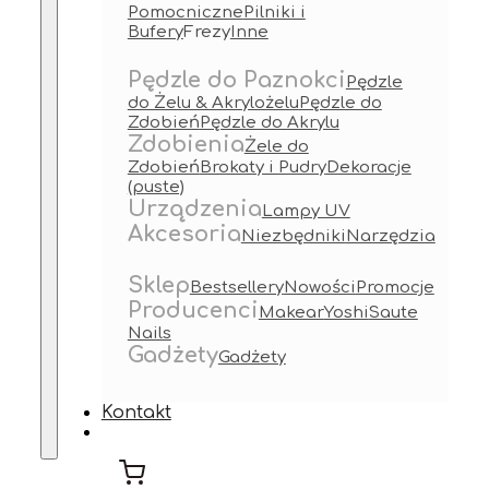
Pomocniczne
Pilniki i
Bufery
Frezy
Inne
Pędzle do Paznokci
Pędzle
do Żelu & Akrylożelu
Pędzle do
Zdobień
Pędzle do Akrylu
Zdobienia
Żele do
Zdobień
Brokaty i Pudry
Dekoracje
(puste)
Urządzenia
Lampy UV
Akcesoria
Niezbędniki
Narzędzia
Sklep
Bestsellery
Nowości
Promocje
Producenci
Makear
Yoshi
Saute
Nails
Gadżety
Gadżety
Kontakt