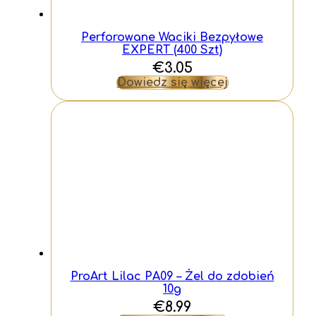
Perforowane Waciki Bezpyłowe
EXPERT (400 Szt)
€
3.05
Dowiedz się więcej
ProArt Lilac PA09 – Żel do zdobień
10g
€
8.99