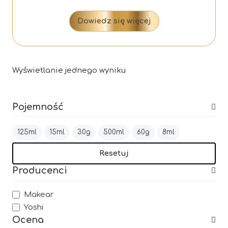
Dowiedz się więcej
Wyświetlanie jednego wyniku
Pojemność
125ml
15ml
30g
500ml
60g
8ml
Resetuj
Producenci
Makear
Yoshi
Ocena