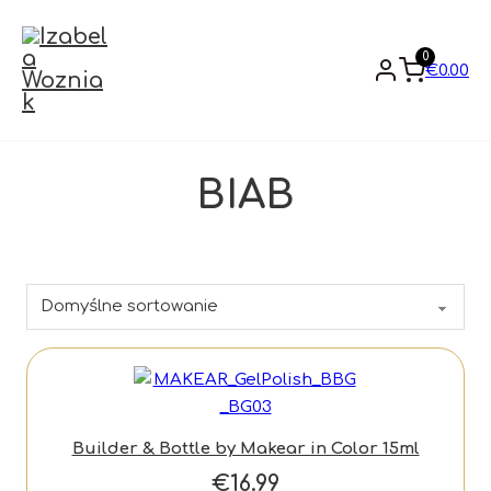
0
€
0.00
BIAB
Builder & Bottle by Makear in Color 15ml
€
16.99