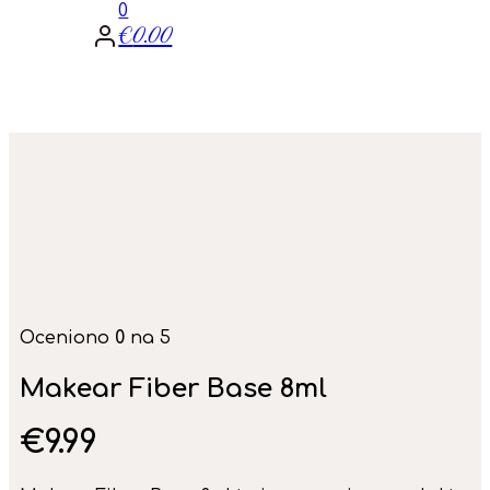
0
€
0.00
Oceniono
0
na 5
Makear Fiber Base 8ml
€
9.99