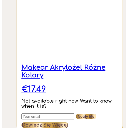
Makear Akrylożel Różne
Kolory
€
17.49
Not available right now. Want to know
when it is?
Notify Me
Dowiedz Się Więcej