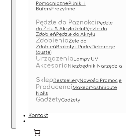
Pomocniczne
Pilniki i
Bufery
Frezy
Inne
Pędzle do Paznokci
Pędzle
do Żelu & Akrylożelu
Pędzle do
Zdobień
Pędzle do Akrylu
Zdobienia
Żele do
Zdobień
Brokaty i Pudry
Dekoracje
(puste)
Urządzenia
Lampy UV
Akcesoria
Niezbędniki
Narzędzia
Sklep
Bestsellery
Nowości
Promocje
Producenci
Makear
Yoshi
Saute
Nails
Gadżety
Gadżety
Kontakt