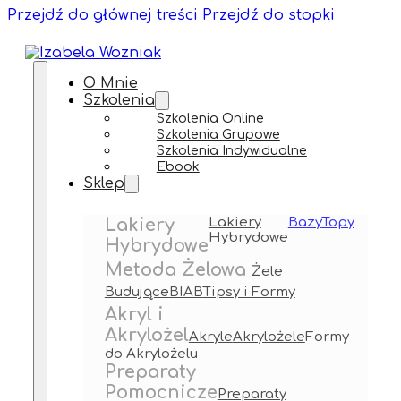
Przejdź do głównej treści
Przejdź do stopki
O Mnie
Szkolenia
Szkolenia Online
Szkolenia Grupowe
Szkolenia Indywidualne
Ebook
Sklep
Lakiery
Lakiery
Bazy
Topy
Hybrydowe
Hybrydowe
Metoda Żelowa
Żele
Budujące
BIAB
Tipsy i Formy
Akryl i
Akrylożel
Akryle
Akrylożele
Formy
do Akrylożelu
Preparaty
Pomocnicze
Preparaty