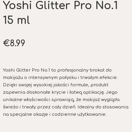
e
Yoshi Glitter Pro No.1
n
i
o
15 ml
n
o
0
n
a
€
8.99
5
Yoshi Glitter Pro No.1 to profesjonalny brokat do
makijażu o intensywnym połysku i trwałym efekcie.
Dzięki swojej wysokiej jakości formule, produkt
zapewnia doskonałe krycie i łatwą aplikację. Jego
unikalne właściwości sprawiają, że makijaż wygląda
świeżo i trwały przez cały dzień. Idealny do stosowania
na specjalne okazje i codzienne użytkowanie.